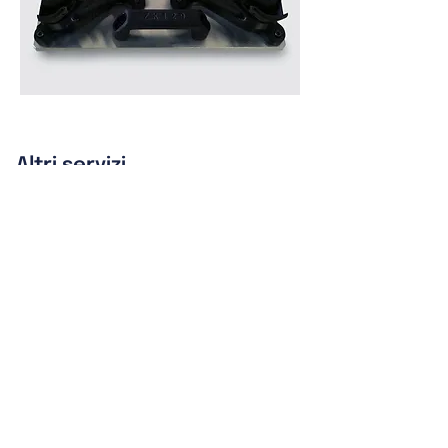
Altri servizi
progettazione stampi
progettazione prodotto
prototipazione
ricerca e sviluppo
stampa 3D
Trovaci su