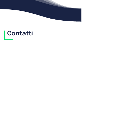
Contatti
Ufficio:
Via della Liberazione n. 34
Mareno di Piave (TV), 31010
Sede legale:
31028 Vazzola (TV) Via Giovanni
XXIII, 19